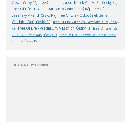
Tree Of Life - Luxusní Dárek Pro Muže, Český Ráj
Classic, Český Ráj
Tree Of Life - Luxusní Dárek Pro Ženy, Český Ráj
Tree Of Life -
Lázeňský Víkend, Český Ráj
Tree Of Life - Odpočinek Během
Všedních Dnů, Český Ráj
Tree Of Life - Tradiční Lázeňská Kúra, Český
Tree Of Life - Všední Dny V Lázních, Český Ráj
Ráj
Tree Of Life - Za
7 Dní O 7 Let Mladší, Český Ráj
Tree Of Life - Zbavte Se Bolesti Zad A
Kloubů, Český Ráj
TIPY NA UBYTOVÁNÍ