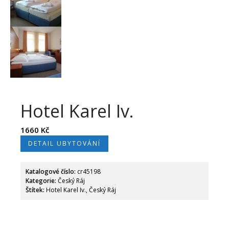
Památky, hrady a zámky
Přírodní zajímavosti
Katalog ubytování
Hotel Karel Iv.
1660
Kč
DETAIL UBYTOVÁNÍ
Pochod Českým rájem –
Putování za Rumcajsem
10 TOP míst v Českém ráji,
Katalogové číslo:
cr45198
které musíte navštívit
Kategorie:
Český Ráj
Štítek:
Hotel Karel Iv., Český Ráj
Dobový letecký den Mladá
Boleslav
Cyklobusy v Českém ráji pro