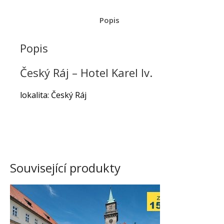
léto 2016
Nejlepší kempy v Českém ráji
Popis
Popis
10 TOP míst v Českém ráji,
Český Ráj – Hotel Karel Iv.
které musíte navštívit - Český
ráj
:
Drábské světničky
lokalita: Český Ráj
Únor 2017
Červenec 2016
Červen 2016
Související produkty
Květen 2016
Březen 2016
Únor 2016
Leden 2016