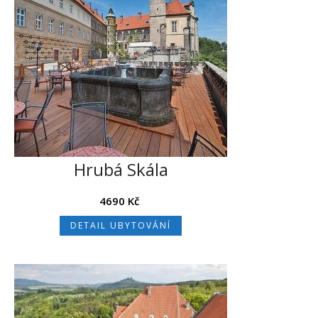
Cyklo výlet
Nezařazené
Památky, hrady a zámky
Přírodní zajímavosti
Tipy na výlet
Hrubá Skála
Turistika
Ubytování a služby
4690
Kč
Zajímavá místa
DETAIL UBYTOVÁNÍ
Přihlásit se
RSS
(příspěvky)
RSS
(komentáře)