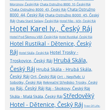
Morcinov, Český Ráj
Chata Ostružno 8000_10, Český Ráj
Chata Ostružno
Chata Ostružno 8000_43, Český Ráj
8000_44, Český Ráj
Chata Ostružno 8000_45, Český
Ráj
Chata Staré Splavy, Český Ráj
Hotel Filip - Jičín, Český Ráj
Hotel Karel Iv., Český Ráj
Hotel Pod Šikmou Věží, Český Ráj
Hotel Rustikal, Český Ráj
Hotel Rustikal - Dětenice, Český
Ráj
Hotel Trosky -
Hotel Skála, Český Ráj
Hrubá Skála,
Troskovice, Český Ráj
Český Ráj
Hrubá Skála - Hrubá Skála,
Český Ráj
Ort, Český Ráj
Ort - Nepřívěc U
Sobotky, Český Ráj
Rekreační Středisko Trosky, Český
Ráj, Český Ráj
Ráj - Skokovy, Český Ráj
Ráj
Středověký
Skála - Malá Skála, Český Ráj
Hotel - Dětenice, Český Ráj
Tree Of Life-