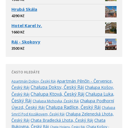
Hrubá Skála
4390
Kč
Hotel Karel Iv.
1660
Kč
Ráj - Skokovy
3500
Kč
ČASTO HLEDÁTE
Apartmán Pěnčín - Červenice,
Apartmán Doksy, Český Ráj
Chalupa Doksy, Český Ráj
Český Ráj
Chalupa Košov,
Chalupa Ktová, Český Ráj
Chalupa Luka,
Český Ráj
Český Ráj
Chalupa Podhorní
Chalupa Michovka, Český Ráj
Chalupa Radlice, Český Ráj
Újezd, Český Ráj
Chalupa
Chalupa Zelenecká Lhota,
Smrčí Pod Kozákovem, Český Ráj
Český Ráj
Chata Bradlecká Lhota, Český Ráj
Chata
Bukovina, Český Ráj
Chata Košov -
Chata Holany, Český Ráj