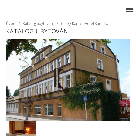
Český ráj
Krásná dovolená v Českém ráji
Úvod
/
Katalog ubytování
/
Český Ráj
/
Hotel Karel Iv.
KATALOG UBYTOVÁNÍ
Český ráj
Czech Paradise
Tschechische Paradies
Tipy na výlet
Cyklo výlet
Turistika
Ubytování a služby
Zajímavá místa
Města a vesnice